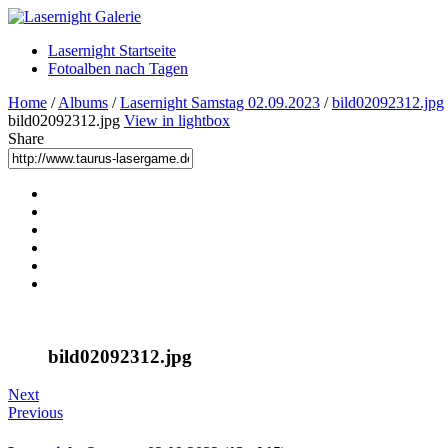
Lasernight Startseite
Fotoalben nach Tagen
Home
/
Albums
/
Lasernight Samstag 02.09.2023
/
bild02092312.jpg
bild02092312.jpg
View in lightbox
Share
bild02092312.jpg
Next
Previous